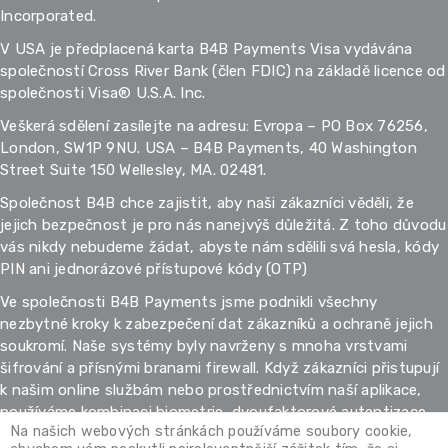
Incorporated.
V USA je předplacená karta B4B Payments Visa vydávána
společností Cross River Bank (člen FDIC) na základě licence od
společnosti Visa® U.S.A. Inc.
Veškerá sdělení zasílejte na adresu: Evropa – PO Box 76256,
London, SW1P 9NU. USA – B4B Payments, 40 Washington
Street Suite 150 Wellesley, MA. 02481.
Společnost B4B chce zajistit, aby naši zákazníci věděli, že
jejich bezpečnost je pro nás nanejvýš důležitá. Z toho důvodu
vás nikdy nebudeme žádat, abyste nám sdělili svá hesla, kódy
PIN ani jednorázové přístupové kódy (OTP)
Ve společnosti B4B Payments jsme podnikli všechny
nezbytné kroky k zabezpečení dat zákazníků a ochraně jejich
soukromí. Naše systémy byly navrženy s mnoha vrstvami
šifrování a přísnými branami firewall. Když zákazníci přistupují
k našim online službám nebo prostřednictvím naší aplikace,
používáme kombinaci biometrie, dvoufaktorové autentizace
Na našich webových stránkách používáme soubory cookie,
a dalších metod.