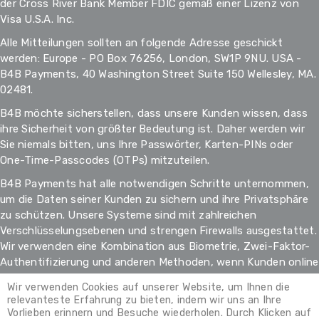
der Cross River Bank Member FDIC gemäß einer Lizenz von
Visa U.S.A. Inc.
Alle Mitteilungen sollten an folgende Adresse geschickt
werden: Europe - PO Box 76256, London, SW1P 9NU. USA -
B4B Payments, 40 Washington Street Suite 150 Wellesley, MA.
02481.
B4B möchte sicherstellen, dass unsere Kunden wissen, dass
ihre Sicherheit von größter Bedeutung ist. Daher werden wir
Sie niemals bitten, uns Ihre Passwörter, Karten-PINs oder
One-Time-Passcodes (OTPs) mitzuteilen.
B4B Payments hat alle notwendigen Schritte unternommen,
um die Daten seiner Kunden zu sichern und ihre Privatsphäre
zu schützen. Unsere Systeme sind mit zahlreichen
Verschlüsselungsebenen und strengen Firewalls ausgestattet.
Wir verwenden eine Kombination aus Biometrie, Zwei-Faktor-
Authentifizierung und anderen Methoden, wenn Kunden online
oder über unsere App auf unsere Dienste zugreifen.
Wir verwenden Cookies auf unserer Website, um Ihnen die
relevanteste Erfahrung zu bieten, indem wir uns an Ihre
Vorlieben erinnern und Besuche wiederholen. Durch Klicken auf