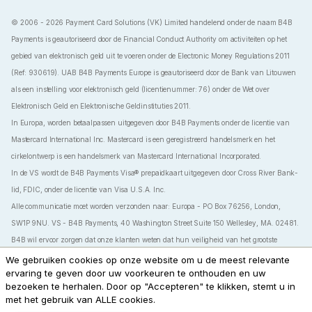
© 2006 - 2026 Payment Card Solutions (VK) Limited handelend onder de naam B4B
Payments is geautoriseerd door de Financial Conduct Authority om activiteiten op het
gebied van elektronisch geld uit te voeren onder de Electronic Money Regulations 2011
(Ref: 930619). UAB B4B Payments Europe is geautoriseerd door de Bank van Litouwen
als een instelling voor elektronisch geld (licentienummer: 76) onder de Wet over
Elektronisch Geld en Elektronische Geldinstituties 2011.
In Europa, worden betaalpassen uitgegeven door B4B Payments onder de licentie van
Mastercard International Inc. Mastercard is een geregistreerd handelsmerk en het
cirkelontwerp is een handelsmerk van Mastercard International Incorporated.
In de VS wordt de B4B Payments Visa® prepaidkaart uitgegeven door Cross River Bank-
lid, FDIC, onder de licentie van Visa U.S.A. Inc.
Alle communicatie moet worden verzonden naar: Europa - PO Box 76256, London,
SW1P 9NU. VS - B4B Payments, 40 Washington Street Suite 150 Wellesley, MA. 02481.
B4B wil ervoor zorgen dat onze klanten weten dat hun veiligheid van het grootste
belang is. Daarom zullen we u nooit vragen om ons uw wachtwoorden, pincodes of
We gebruiken cookies op onze website om u de meest relevante
ervaring te geven door uw voorkeuren te onthouden en uw
eenmalige toegangscodes (OTP's) door te geven.
bezoeken te herhalen. Door op "Accepteren" te klikken, stemt u in
Bij B4B Payments hebben we alle nodige stappen ondernomen om klantgegevens te
met het gebruik van ALLE cookies.
beveiligen en hun privacy te beschermen. Onze systemen zijn ontworpen met talloze