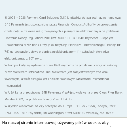
© 2006 - 2026 Payment Card Solutions (UK) Limited działająca pod nazwą handlową
B4B Payments jest upoważniona przez Financial Conduct Authority do prowadzenia
działalności w zakresie usług związanych z pieniądzem elektronicznym na podstawie
Electronic Money Regulations 2011 (Ref: 930619). UAB B4B Payments Europe jest
upoważniona przez Bank Litwy jako Instytucja Pieniądza Elektronicznego (Licencja nr:
76) na podstawie Ustawy o pieniądzu elektronicznym i instytucjach pieniądza
elektronicznego z 2011 roku.
W Europie karty są wydawane przez B4B Payments na podstawie licencji udzielonej
przez Mastercard International Inc. Mastercard jest zarejestrowanym znakiem
towarowym, a wzór okręgów jest znakiem towarowym Mastercard International
Incorporated.
W USA karta przedpłacona B4B Payments Visa® jest wydawana przez Cross River Bank
Member FDIC, na podstawie licencji Visa U.S.A. Inc.
Wszystkie wiadomości należy przesyłać do: Europa - PO Box 76256, Londyn, SW1P
9NU. USA - B4B Payments, 40 Washington Street Suite 150 Wellesley, MA. 02481.
Firma B4B chce, aby nasi Klienci wiedzieli, że ich bezpieczeństwo jest sprawą
Na naszej stronie internetowej używamy plików cookie, aby
najwyższej wagi. W związku z tym nigdy nie poprosimy Państwa o podanie haseł,