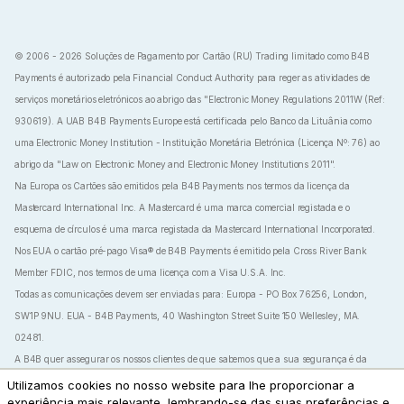
© 2006 - 2026 Soluções de Pagamento por Cartão (RU) Trading limitado como B4B
Payments é autorizado pela Financial Conduct Authority para reger as atividades de
serviços monetários eletrónicos ao abrigo das "Electronic Money Regulations 2011W (Ref:
930619). A UAB B4B Payments Europe está certificada pelo Banco da Lituânia como
uma Electronic Money Institution - Instituição Monetária Eletrónica (Licença Nº: 76) ao
abrigo da "Law on Electronic Money and Electronic Money Institutions 2011".
Na Europa os Cartões são emitidos pela B4B Payments nos termos da licença da
Mastercard International Inc. A Mastercard é uma marca comercial registada e o
esquema de círculos é uma marca registada da Mastercard International Incorporated.
Nos EUA o cartão pré-pago Visa® de B4B Payments é emitido pela Cross River Bank
Member FDIC, nos termos de uma licença com a Visa U.S.A. Inc.
Todas as comunicações devem ser enviadas para: Europa - PO Box 76256, London,
SW1P 9NU. EUA - B4B Payments, 40 Washington Street Suite 150 Wellesley, MA.
02481.
A B4B quer assegurar os nossos clientes de que sabemos que a sua segurança é da
mais extrema importância. Como tal, nunca lhe iremos pedir que nos dê as suas
Utilizamos cookies no nosso website para lhe proporcionar a
experiência mais relevante, lembrando-se das suas preferências e
palavras-passe, PINs de cartão ou Código de Utilização Única (OTPs).