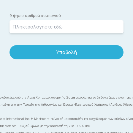
9 ψηφίο αριθμού κουπονιού
Υποβολή
σιοδοτείται από την Αρχή Χρηματοοικονομικής Συμπεριφοράς για να διεξάγει δραστηριότητε
οτημένη από την Τράπεζα της Λιθουανίας ως Ίδρυμα Ηλεκτρονικού Χρήματος (Αριθμός Άδειας:
rd International Inc. H Mastercard nείναι σήμα κατατεθέν και ο σχεδιασμός των κύκλων είναι 
nk Member FDIC, σύμφωνα με την άδεια από τη Visa U.S.A. Inc.