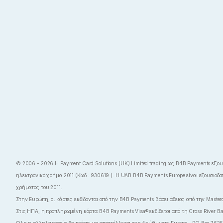
© 2006 - 2026 Η Payment Card Solutions (UK) Limited trading ως B4B Payments εξου
ηλεκτρονικό χρήμα 2011 (Κωδ.: 930619 ). Η UAB B4B Payments Europe είναι εξουσιοδ
χρήματος του 2011.
Στην Ευρώπη, οι κάρτες εκδίδονται από την B4B Payments βάσει άδειας από την Masterca
Στις ΗΠΑ, η προπληρωμένη κάρτα B4B Payments Visa® εκδίδεται από τη Cross River Ba